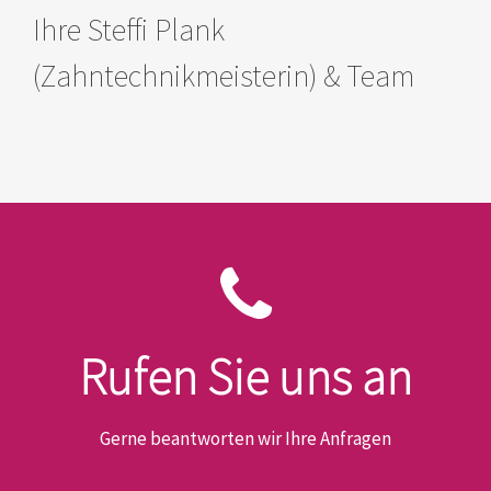
Ihre Steffi Plank
(Zahntechnikmeisterin) & Team
RUFEN SIE UNS AN
Rufen Sie uns an
Tel. 030 – 815 60 87
Gerne beantworten wir Ihre Anfragen