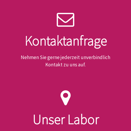
SCHREIBEN SIE UNS
Kontaktanfrage
Email: info@zahntechnik-plank.de
KONTAKTFORMULAR
Nehmen Sie gerne jederzeit unverbindlich
Kontakt zu uns auf.
HIER FINDEN SIE UNS
Herbergerweg 1-3, 14167 Berlin
Unser Labor
KONTAKT